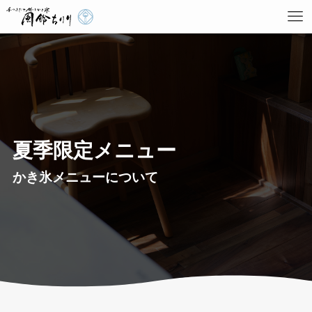
HOME
ホーム
風鈴ちりりメニュー
お餅などの通常メニューについて
夏季限定メニュー
お知らせ
風鈴ちりりの最新情報
かき氷メニューについて
夏季限定メニュー
かき氷メニューについて
ABOUT US
私たち姉と弟について
店舗情報
SHOP INFORMATION
＼ 最新メニューやお知らせはこちらから ／